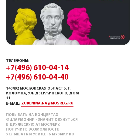
ТЕЛЕФОНЫ:
+7(496) 610-04-14
+7(496) 610-04-40
140402 МОСКОВСКАЯ ОБЛАСТЬ, Г.
КОЛОМНА, УЛ. ДЗЕРЖИНСКОГО, ДОМ
11
ZUBENINA.NA@MOSREG.RU
E-MAIL:
ПОБЫВАТЬ НА КОНЦЕРТАХ
ФИЛАРМОНИИ - ЗНАЧИТ ОКУНУТЬСЯ
В ДРУЖЕСКУЮ АТМОСФЕРУ,
ПОЛУЧИТЬ ВОЗМОЖНОСТЬ
УСЛЫШАТЬ И УВИДЕТЬ МУЗЫКУ ВО