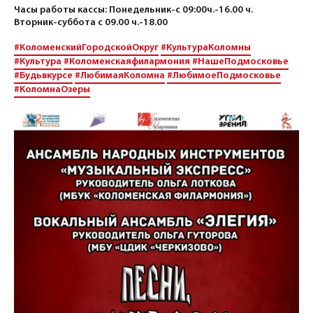
Часы работы кассы: Понедельник-с 09:00ч.-16.00 ч.
Вторник-суббота с 09.00 ч.-18.00
#КоломенскийГородскойОкруг
#КультураКоломны
#Культура
#Коломенскаяфилармония
#НашеПодмосковье
#Будьвкурсе
#ЛюбимаяКоломна
#ЛюбимоеПодмосковье
#КоломнаОзеры