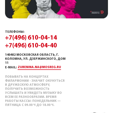
ТЕЛЕФОНЫ:
+7(496) 610-04-14
+7(496) 610-04-40
140402 МОСКОВСКАЯ ОБЛАСТЬ, Г.
КОЛОМНА, УЛ. ДЗЕРЖИНСКОГО, ДОМ
11
ZUBENINA.NA@MOSREG.RU
E-MAIL:
ПОБЫВАТЬ НА КОНЦЕРТАХ
ФИЛАРМОНИИ - ЗНАЧИТ ОКУНУТЬСЯ
В ДРУЖЕСКУЮ АТМОСФЕРУ,
ПОЛУЧИТЬ ВОЗМОЖНОСТЬ
УСЛЫШАТЬ И УВИДЕТЬ МУЗЫКУ ВО
ВСЕМ ЕЕ РАЗНООБРАЗИИ. ВРЕМЯ
РАБОТЫ КАССЫ: ПОНЕДЕЛЬНИК —
ПЯТНИЦА С 09.00 Ч ДО 18.00 Ч.