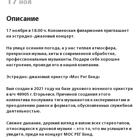
17
ноя
Описание
17 ноября в 18.00 ч. Коломенская филармония приглашает
на эстрадно-джазовый концерт.
На улице осенняя погода, а у нас теплая атмосфера,
прекрасная музыка, хиты в современной обработке,
профессиональные музыканты. Подари себе хорошее
настроение, проведи его в нашей компании.
Эстрадно-джазовый оркестр «Мос Peг Бэнд»
Был создан в 2021 году на базе духового военного оркестра
в в/ч 48905 г. Егорьевск. Причиной создания этого
коллектива послужила тяга музыкантов к экспериментам и
преодолению рамок и форматов, обусловленных служебной
деятельностью.
Свежее дыхание, дерзкий взгляд и взлом всех стереотипов,
относящихся к духовой музыке – это то, что вы услышите и
увидите, придя на концерт МОС РЕГ Бэнд.